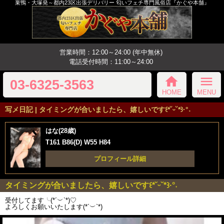
巣鴨・大塚発～都内23区出張デリバリー 匂いフェチ専門風俗店『かぐや本舗』
営業時間：12:00～24:00 (年中無休)
電話受付時間：11:00～24:00
home
menu
03-6325-3563
HOME
MENU
写メ日記 | タイミングが合いましたら、嬉しいです꒰*˘ᵕ˘*꒱·°˖
はな(28歳)
T161 B86(D) W55 H84
プロフィール詳細
タイミングが合いましたら、嬉しいです꒰*˘ᵕ˘*꒱·°˖
受付してます╰(*´︶`*)♡
よろしくお願いいたします(*´︶`*)