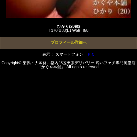
ひかり(20歳)
T170 B88(E) W59 H90
プロフィール詳細へ
表示： スマートフォン｜
ＰＣ
Copyright© 巣鴨・大塚発～都内23区出張デリバリー 匂いフェチ専門風俗店
『かぐや本舗』 All rights reserved.