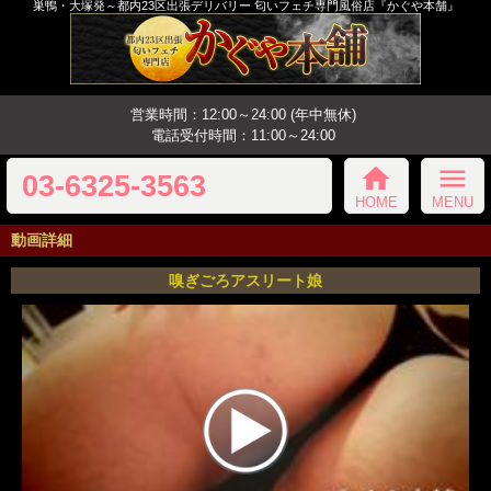
巣鴨・大塚発～都内23区出張デリバリー 匂いフェチ専門風俗店『かぐや本舗』
営業時間：12:00～24:00 (年中無休)
電話受付時間：11:00～24:00
home
menu
03-6325-3563
HOME
MENU
動画詳細
嗅ぎごろアスリート娘